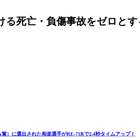
般道における死亡・負傷事故をゼロ
A賞）に選出された相楽選手がRE-71Rで2.4秒タイムアップ！