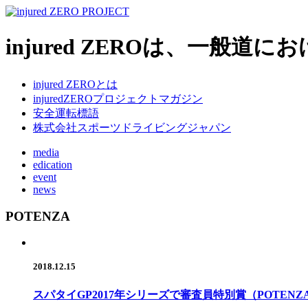
injured ZEROは、一
injured ZEROとは
injuredZEROプロジェクトマガジン
安全運転標語
株式会社スポーツドライビングジャパン
media
edication
event
news
POTENZA
2018.12.15
スパタイGP2017年シリーズで審査員特別賞（POTENZ